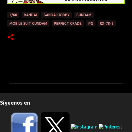
1/60
BANDAI
BANDAI HOBBY
GUNDAM
MOBILE SUIT GUNDAM
PERFECT GRADE
PG
RX-78-2
C
o
m
e
n
Síguenos en
t
a
r
i