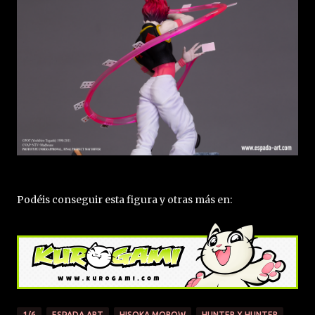
Podéis conseguir esta figura y otras más en:
1/6
ESPADA ART
HISOKA MOROW
HUNTER X HUNTER