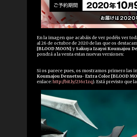
En la imagen que acabáis de ver podéis ver tod
al 26 de octubre de 2020 de las que os destaca
[BLOOD MOON]
y
Sakuya Izayoi Koumajou Den
pondrá a la venta estas nuevas versiones:
Si os parece pues, os mostramos primero las 
Koumajou Densetsu- Extra Color [BLOOD M
enlace:
http://bit.ly/236r1zq
). Está previsto que 