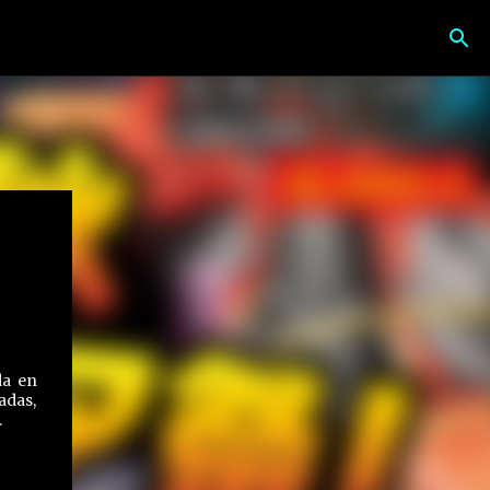
da en
adas,
.