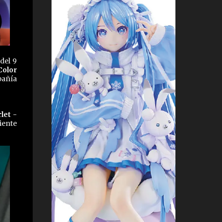
del 9
Color
pañía
let -
iente