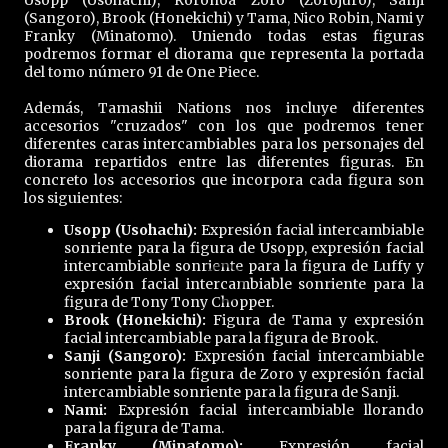
(Sangoro), Brook (Honekichi) y Tama, Nico Robin, Nami y
Franky (Minatomo). Uniendo todas estas figuras
podremos formar el diorama que representa la portada
del tomo número 91 de One Piece.
Además, Tamashii Nations nos incluye diferentes
accesorios "cruzados" con los que podremos tener
diferentes caras intercambiables para los personajes del
diorama repartidos entre las diferentes figuras. En
concreto los accesorios que incorpora cada figura son
los siguientes:
Usopp (Usohachi):
Expresión facial intercambiable
sonriente para la figura de Usopp, expresión facial
intercambiable sonriente para la figura de Luffy y
expresión facial intercambiable sonriente para la
figura de Tony Tony Chopper.
Brook (Honekichi):
Figura de Tama y expresión
facial intercambiable para la figura de Brook.
Sanji (Sangoro):
Expresión facial intercambiable
sonriente para la figura de Zoro y expresión facial
intercambiable sonriente para la figura de Sanji.
Nami:
Expresión facial intercambiable llorando
para la figura de Tama.
Franky (Minatomo):
Expresión facial