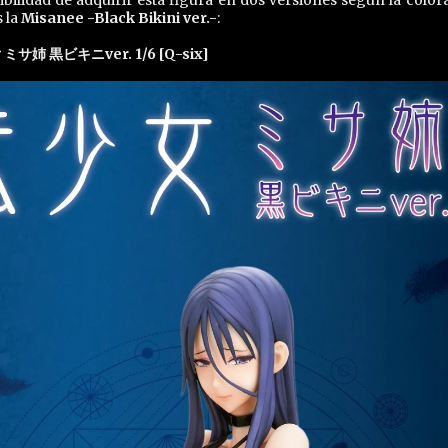
ilidad de adquirir esta figura en dos versiones según la color
 la
Misanee -Black Bikini ver.-
:
サ姉 黒ビキニver. 1/6 [Q-six]