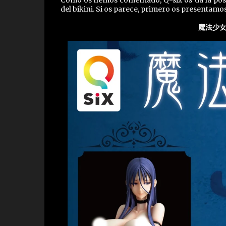
Como os hemos comentado, Q-six os da la posib
del bikini. Si os parece, primero os presentamos
魔法少女 ミ