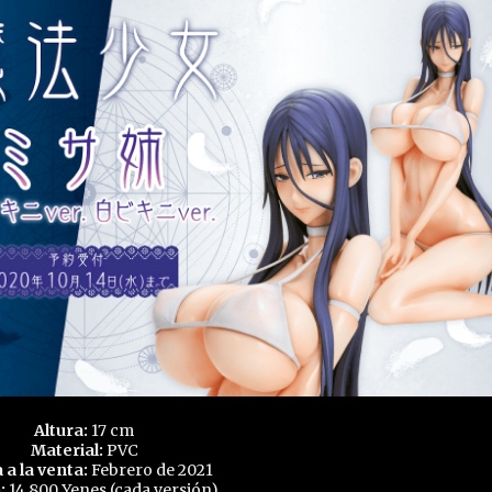
Altura:
17 cm
Material:
PVC
a a la venta:
Febrero de 2021
:
14.800 Yenes (cada versión)