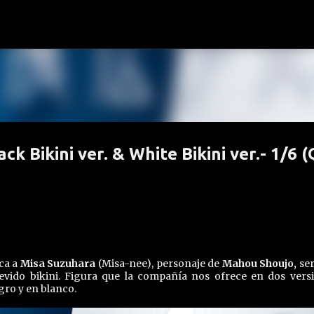
Ir al contenido principal
k Bikini ver. & White Bikini ver.- 1/6 (
ica a
Misa Suzuhara
(Misa-nee), personaje de
Mahou Shoujo,
ser
evido bikini. Figura que la compañía nos ofrece en dos vers
gro y en blanco.