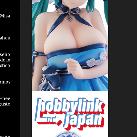
 Misa
Mahou
iseño
de lo
stico
damos
a-nee
guste