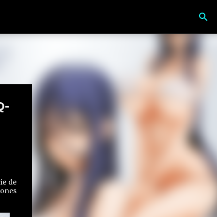
Q-
ie de
iones