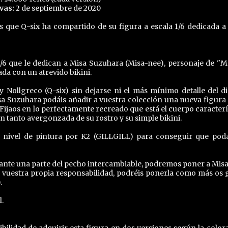
vas:
2 de septiembre de 2020
 que Q-six ha compartido de su figura a escala 1/6 dedicada a
1/6 que le dedican a Misa Suzuhara (Misa-nee), personaje de "
ada con un atrevido bikini.
 Nollgreco (Q-six) sin dejarse ni el más mínimo detalle del d
sa Suzuhara podáis añadir a vuestra colección una nueva figura 
Fijaos en lo perfectamente recreado que está el cuerpo caracterí
n tanto avergonzada de su rostro y su simple bikini.
 a nivel de pintura por K2 (GILLGILL) para conseguir que po
ediante una parte del pecho intercambiable, podremos poner a Mis
ajo vuestra propia responsabilidad, podréis ponerla como más os 
.
.