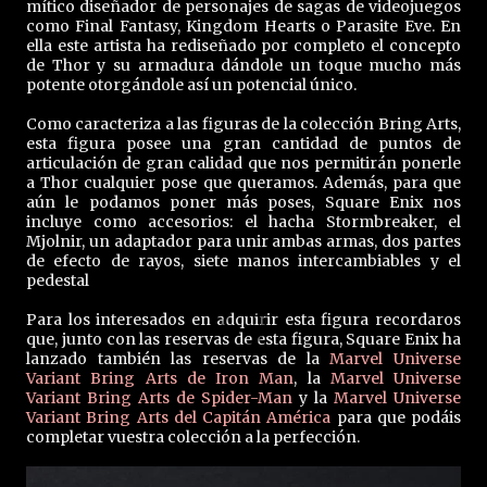
mítico diseñador de personajes de sagas de videojuegos
como Final Fantasy, Kingdom Hearts o Parasite Eve. En
ella este artista ha rediseñado por completo el concepto
de Thor y su armadura dándole un toque mucho más
potente otorgándole así un potencial único.
Como caracteriza a las figuras de la colección Bring Arts,
esta figura posee una gran cantidad de puntos de
articulación de gran calidad que nos permitirán ponerle
a Thor cualquier pose que queramos. Además, para que
aún le podamos poner más poses, Square Enix nos
incluye como accesorios: el hacha Stormbreaker, el
Mjolnir, un adaptador para unir ambas armas, dos partes
de efecto de rayos, siete manos intercambiables y el
pedestal
Para los interesados en adquirir esta figura recordaros
que, junto con las reservas de esta figura, Square Enix ha
lanzado también las reservas de la
Marvel Universe
Variant Bring Arts de Iron Man
, la
Marvel Universe
Variant Bring Arts de Spider-Man
y la
Marvel Universe
Variant Bring Arts del Capitán América
para que podáis
completar vuestra colección a la perfección.