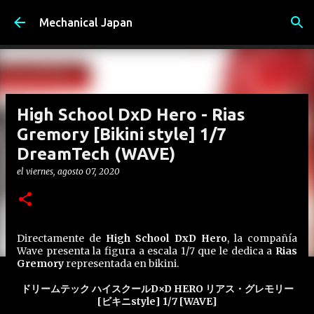
Ir al contenido principal
Mechanical Japan
High School DxD Hero - Rias
Gremory [Bikini style] 1/7
DreamTech (WAVE)
el
viernes, agosto 07, 2020
Directamente de
High School DxD Hero
, la compañía
Wave presenta la figura a escala 1/7 que le dedica a
Rias
Gremory
representada en bikini.
ドリームテック ハイスクールD×D HERO リアス・グレモリー
[ビキニstyle] 1/7 [WAVE]