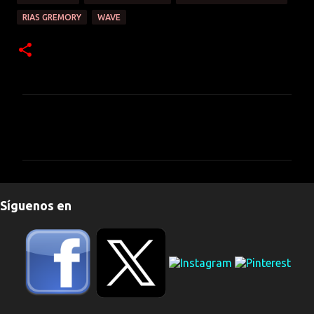
RIAS GREMORY
WAVE
C
o
m
e
n
Síguenos en
t
a
r
i
o
s