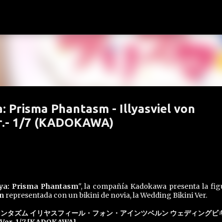
Ir al contenido principal
a: Prisma Phantasm - Illyasviel von
er.- 1/7 (KADOKAWA)
llya: Prisma Phantasm
", la compañía Kadokawa presenta la fig
rn
representada con un bikini de novia, la Wedding Bikini Ver.
yaプリズマ☆ファンタズム イリヤスフィール・フォン・アインツベルン ウェディングビ