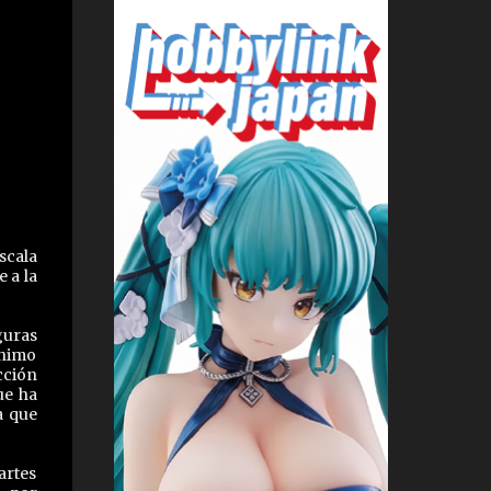
scala
 a la
guras
ínimo
ección
ue ha
a que
artes