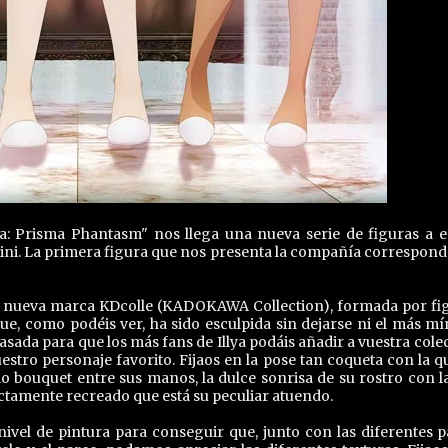
ya: Prisma Phantasm" nos llega una nueva serie de figuras a e
kini. La primera figura que nos presenta la compañía corresponde
u nueva marca KDcolle (KADOKAWA Collection), formada por fi
ue, como podéis ver, ha sido esculpida sin dejarse ni el más m
 basada para que los más fans de Illya podáis añadir a vuestra col
stro personaje favorito. Fijaos en la pose tan coqueta con la q
do bouquet entre sus manos, la dulce sonrisa de su rostro con l
ctamente recreado que está su peculiar atuendo.
nivel de pintura para conseguir que, junto con las diferentes p