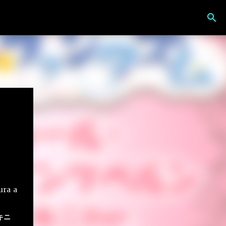
ura a
キニ