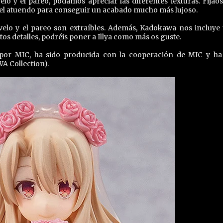
lo y el pareo, podamos apreciar las diferentes texturas. Fijaos
o el atuendo para conseguir un acabado mucho más lujoso.
l velo y el pareo son extraíbles. Además, Kadokawa nos incluye
s detalles, podréis poner a Illya como más os guste.
a por MIC, ha sido producida con la cooperación de MIC y ha
A Collection).