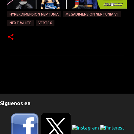
HYPERDIMENSION NEPTUNIA
MEGADIMENSION NEPTUNIA VII
NEXT WHITE
VERTEX
C
o
m
e
n
Síguenos en
t
a
r
i