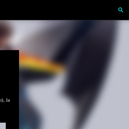
), la