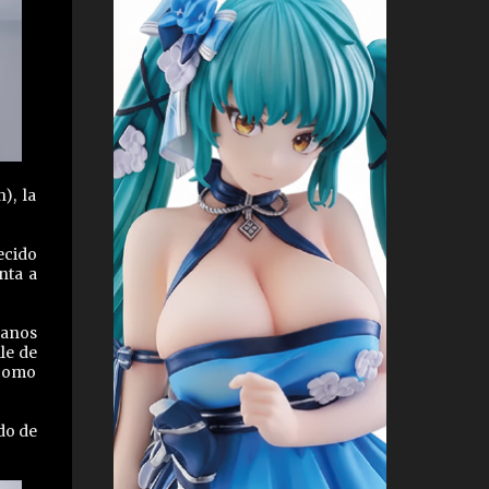
), la
ecido
nta a
manos
le de
 como
do de