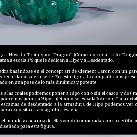
aga "How to Train your Dragon" (Cómo entrenar a tu Dragón
tua a escala 1/6 que le dedican a Hipo y a Desdentado.
vedra basándose en el concept art de Clément Caron con un par
os recordamos de la serie. En esta figura la compañía nos prese
do en una pose de lo más dinámica y potente.
as a las cuales podremos poner a Hipo con o sin el casco, y dos 
s podremos poner a Hipo sujetando su espada Inferno. Cada detal
las escamas de desdentado a la armadura de Hipo podemos ver
era exquisita esta magnífica escena.
o el mundo y cada una de ellas vendrá numerada, con su certifica
iseñado para esta figura.