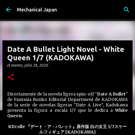
Ir al contenido principal
Mechanical Japan
Date A Bullet Light Novel - White
Queen 1/7 (KADOKAWA)
el
martes, julio 28, 2020
Directamente de la novela ligera spin-off "
Date A Bullet
"
de Fantasia Bunko Editorial Department de KADOKAWA
de la serie de novelas ligeras "Date A Live", Kadokawa
presenta la figura a escala 1/7 que le dedica a
White
Queen
.
KDcolle 『デート・ア・バレット』原作版 白の女王 1/7スケー
ルフィギュア [KADOKAWA]