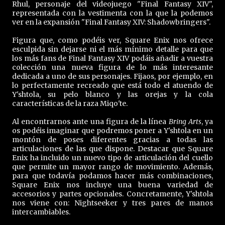
Rhul, personaje del videojuego "Final Fantasy XIV",
representada con la vestimenta con la que la podemos
ver en la expansión "Final Fantasy XIV: Shadowbringers".
Figura que, como podéis ver, Square Enix nos ofrece
esculpida sin dejarse ni el más mínimo detalle para que
los más fans de Final Fantasy XIV podáis añadir a vuestra
colección una nueva figura de lo más interesante
dedicada a uno de sus personajes. Fijaos, por ejemplo, en
lo perfectamente recreado que está todo el atuendo de
Y'shtola, su pelo blanco y las orejas y la cola
características de la raza Miqo'te.
Al encontrarnos ante una figura de la línea
Bring Arts
, ya
os podéis imaginar que podremos poner a Y'shtola en un
montón de poses diferentes gracias a todas las
articulaciones de las que dispone. Destacar que Square
Enix ha incluido un nuevo tipo de articulación del cuello
que permite un mayor rango de movimiento. Además,
para que todavía podamos hacer más combinaciones,
Square Enix nos incluye una buena variedad de
accesorios y partes opcionales. Concretamente, Y'shtola
nos viene con: Nightseeker y tres pares de manos
intercambiables.