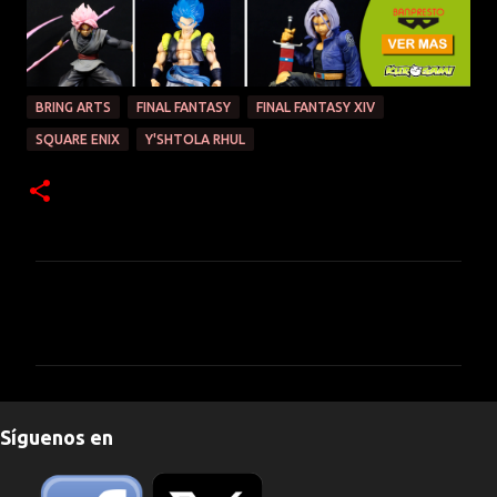
BRING ARTS
FINAL FANTASY
FINAL FANTASY XIV
SQUARE ENIX
Y'SHTOLA RHUL
C
o
m
e
n
Síguenos en
t
a