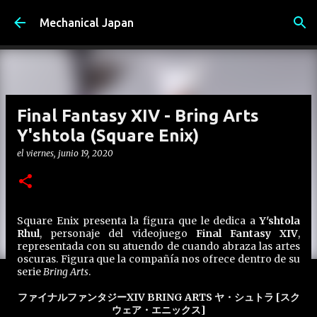
Ir al contenido principal
Mechanical Japan
Final Fantasy XIV - Bring Arts
Y'shtola (Square Enix)
el
viernes, junio 19, 2020
Square Enix presenta la figura que le dedica a
Y'shtola
Rhul
, personaje del videojuego
Final Fantasy XIV
,
representada con su atuendo de cuando abraza las artes
oscuras. Figura que la compañía nos ofrece dentro de su
serie
Bring Arts
.
ファイナルファンタジーXIV BRING ARTS ヤ・シュトラ [スク
ウェア・エニックス]