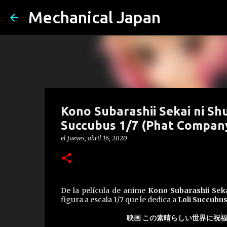
Mechanical Japan
Kono Subarashii Sekai ni Sh
Succubus 1/7 (Phat Compan
el
jueves, abril 16, 2020
De la película de anime
Kono Subarashii Sek
figura a escala 1/7 que le dedica a
Loli Succubu
映画 この素晴らしい世界に祝福を