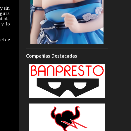
y sin
igura
ntada
 y lo
el de
Compañías Destacadas