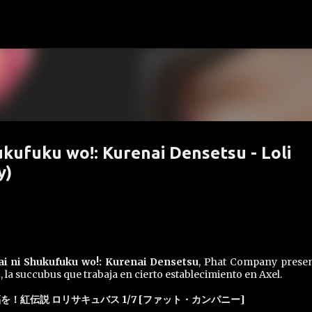
Ir al contenido principal
ukufuku wo!: Kurenai Densetsu - Loli
y)
ai ni Shukufuku wo!: Kurenai Densetsu
, Phat Company presen
s
, la succubus que trabaja en cierto establecimiento en Axel.
！紅伝説 ロリサキュバス 1/7 [ファット・カンパニー]