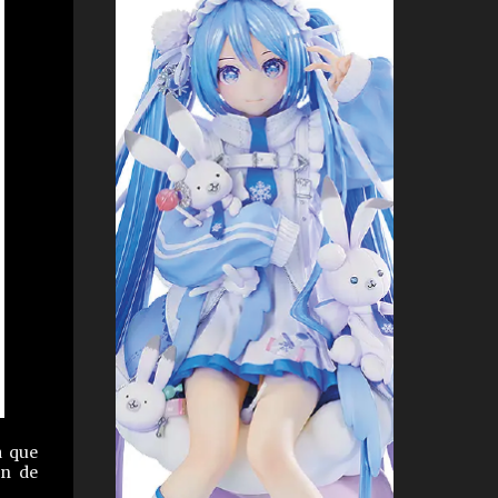
a que
an de