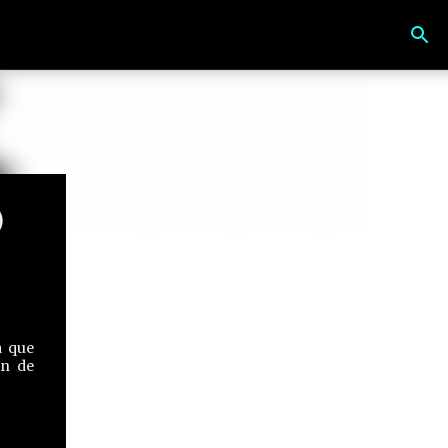
)
a que
an de