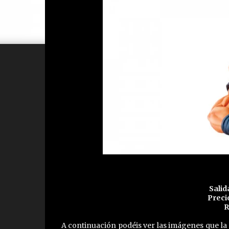
Salid
Preci
R
A continuación podéis ver las imágenes que l