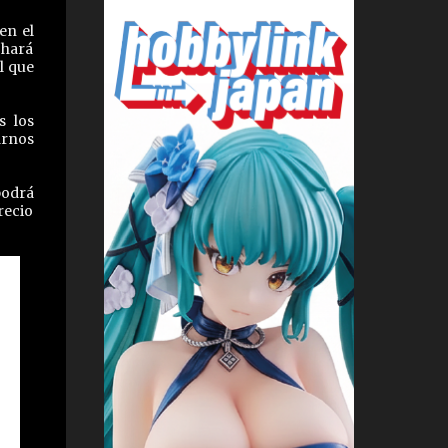
en el
 hará
l que
s los
arnos
podrá
recio