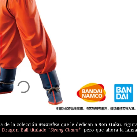
a de la colección
Masterlise
que le dedican a
Son Goku
. Figur
 Dragon Ball titulado "
Strong Chains!
"
pero que ahora la lanz