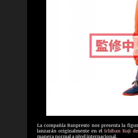
La compañía Banpresto nos presenta la figur
lanzarán originalmente en el
Ichiban Kuji de
manera normal a nivel internacional.