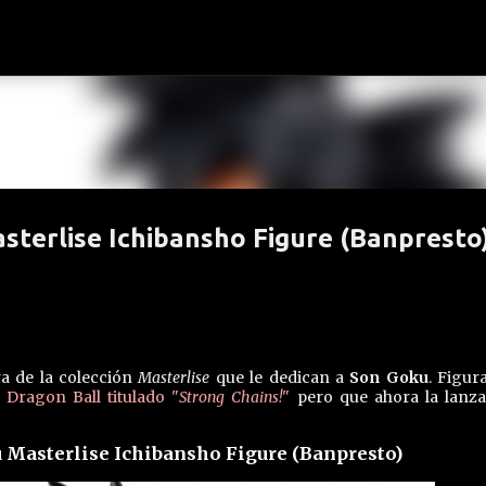
Ir al contenido principal
sterlise Ichibansho Figure (Banpresto
a de la colección
Masterlise
que le dedican a
Son Goku
. Figur
 Dragon Ball titulado "
Strong Chains!
"
pero que ahora la lanz
 Masterlise Ichibansho Figure (Banpresto)