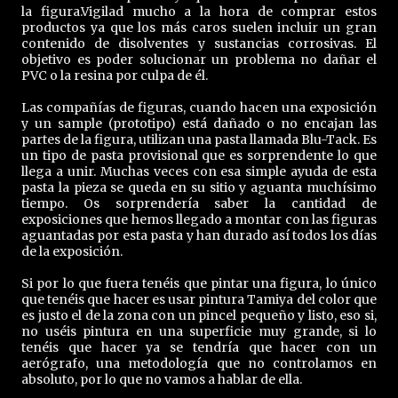
la figura.Vigilad mucho a la hora de comprar estos
productos ya que los más caros suelen incluir un gran
contenido de disolventes y sustancias corrosivas. El
objetivo es poder solucionar un problema no dañar el
PVC o la resina por culpa de él.
Las compañías de figuras, cuando hacen una exposición
y un sample (prototipo) está dañado o no encajan las
partes de la figura, utilizan una pasta llamada Blu-Tack. Es
un tipo de pasta provisional que es sorprendente lo que
llega a unir. Muchas veces con esa simple ayuda de esta
pasta la pieza se queda en su sitio y aguanta muchísimo
tiempo. Os sorprendería saber la cantidad de
exposiciones que hemos llegado a montar con las figuras
aguantadas por esta pasta y han durado así todos los días
de la exposición.
Si por lo que fuera tenéis que pintar una figura, lo único
que tenéis que hacer es usar pintura Tamiya del color que
es justo el de la zona con un pincel pequeño y listo, eso si,
no uséis pintura en una superficie muy grande, si lo
tenéis que hacer ya se tendría que hacer con un
aerógrafo, una metodología que no controlamos en
absoluto, por lo que no vamos a hablar de ella.