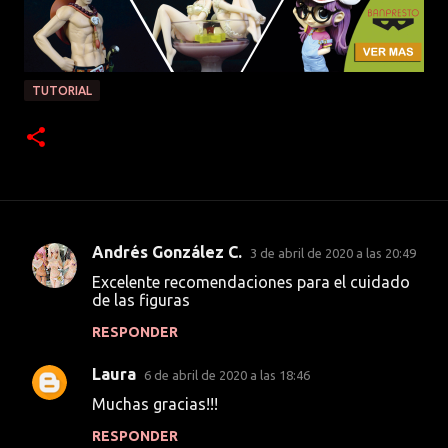
TUTORIAL
Andrés González C.
3 de abril de 2020 a las 20:49
C
Excelente recomendaciones para el cuidado
o
de las figuras
m
RESPONDER
e
Laura
n
6 de abril de 2020 a las 18:46
t
Muchas gracias!!!
a
RESPONDER