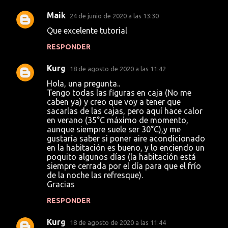
r
Maik
24 de junio de 2020 a las 13:30
i
Que excelente tutorial
o
RESPONDER
s
Kurg
18 de agosto de 2020 a las 11:42
Hola, una pregunta..
Tengo todas las figuras en caja (No me
caben ya) y creo que voy a tener que
sacarlas de las cajas, pero aquí hace calor
en verano (35°C máximo de momento,
aunque siempre suele ser 30°C),y me
gustaría saber si poner aire acondicionado
en la habitación es bueno, y lo enciendo un
poquito algunos días (la habitación está
siempre cerrada por el día para que el frío
de la noche las refresque).
Gracias
RESPONDER
Kurg
18 de agosto de 2020 a las 11:44