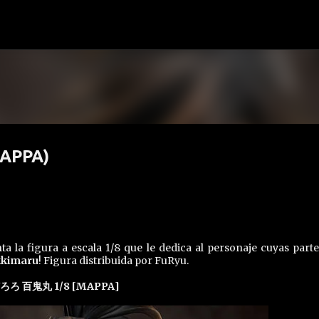
Ir al contenido principal
MAPPA)
a la figura a escala 1/8 que le dedica al personaje cuyas parte
kimaru
! Figura distribuida por FuRyu.
ろろ 百鬼丸 1/8 [MAPPA]