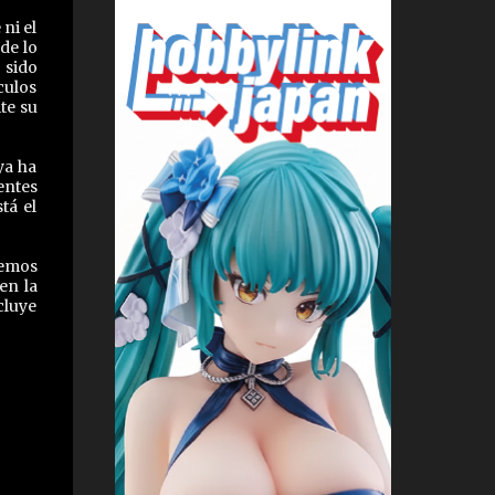
ni el
de lo
 sido
culos
te su
ya ha
entes
tá el
remos
en la
cluye