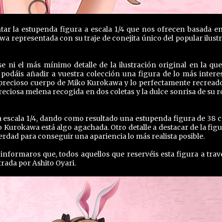
ar la estupenda figura a escala 1/4 que nos ofrecen basada e
wa representada con su traje de conejita único del popular ilust
e ni el más mínimo detalle de la ilustración original en la que
podáis añadir a vuestra colección una figura de lo más intere
l precioso cuerpo de Miko Kurokawa y lo perfectamente recread
preciosa melena recogida en dos coletas y la dulce sonrisa de su r
 escala 1/4, dando como resultado una estupenda figura de 38 
 Kurokawa está algo agachada. Otro detalle a destacar de la figu
erdad para conseguir una apariencia lo más realista posible.
informaros que, todos aquellos que reservéis esta figura a trav
trada por Ashito Oyari.