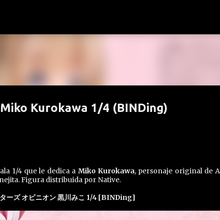
Ir al contenido principal
 Miko Kurokawa 1/4 (BINDing)
la 1/4 que le dedica a
Miko Kurokawa
, personaje original de A
ejita. Figura distribuida por Native.
ターズ オピニオン 黒川みこ 1/4 [BINDing]