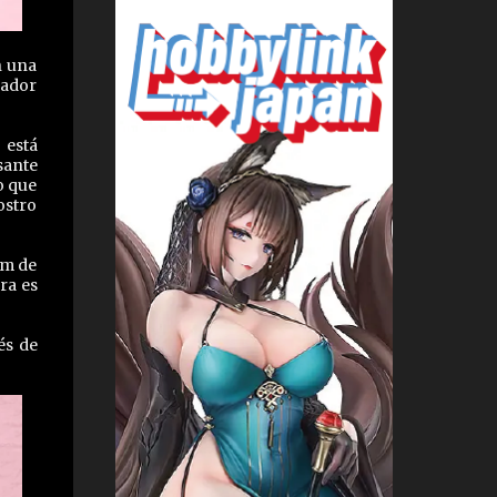
n una
rador
 está
sante
o que
ostro
cm de
ra es
és de