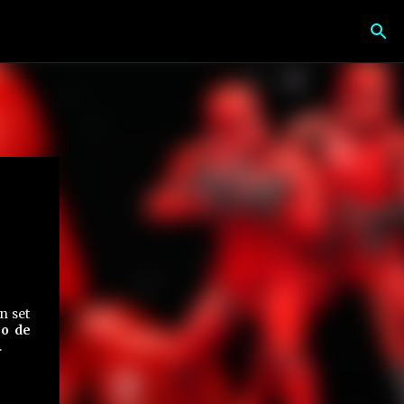
n set
so de
.