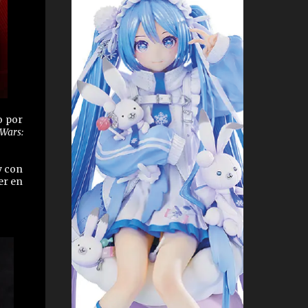
o por
 Wars:
y con
er en