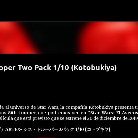
Ir al contenido principal
ooper Two Pack 1/10 (Kotobukiya)
a al universo de Star Wars, la compañía Kotobukiya presenta u
evos
Sith trooper
que podremos ver en "
Star Wars: El Ascen
elícula que está previsto que se estrene el 20 de diciembre de 2019
）ARTFX+ シス・トルーパー 2パック 1/10 [コトブキヤ]