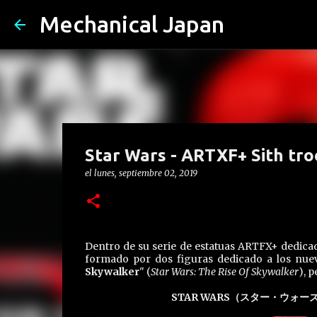
Mechanical Japan
Star Wars - ARTXF+ Sith tr
el
lunes, septiembre 02, 2019
Dentro de su serie de estatuas ARTFX+ dedicad
formado por dos figuras dedicado a los nu
Skywalker
" (
Star Wars: The Rise Of Skywalker
), p
STAR WARS（スター・ウォーズ