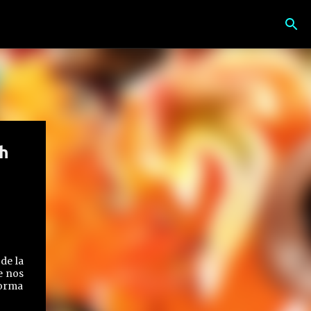
h
 de la
e nos
forma