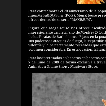
Para conmemorar el 20 aniversario de la popula
línea
Portrait.Of.Pirates
(P.O.P), MegaHouse prese
ofrece dentro de su serie "MAXIMUM".
Figura que MegaHouse nos ofrece esculpid
impresionante del hermano de Monkey D. Luffy,
de los Piratas de Barbablanca. Fijaos en la p
sus poderosos ataques de fuego, la expresión 
valentía y lo perfectamente recreadas que está
volumen considerable. En esta ocasión, la figu
Para los interesados en haceros en haceros con
7 de junio de 2019 de forma exclusiva a trav
Animation Online Shop y Mugiwara Store.