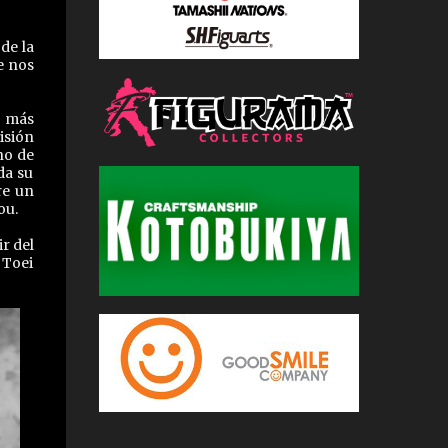
de la
e nos
o más
isión
no de
da su
re un
ou.
r del
 Toei