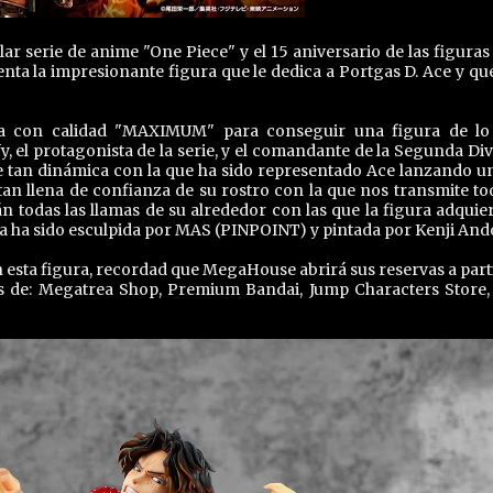
r serie de anime "One Piece" y el 15 aniversario de las figuras 
nta la impresionante figura que le dedica a Portgas D. Ace y qu
a con calidad "MAXIMUM" para conseguir una figura de l
 el protagonista de la serie, y el comandante de la Segunda Div
ose tan dinámica con la que ha sido representado Ace lanzando u
tan llena de confianza de su rostro con la que nos transmite to
n todas las llamas de su alrededor con las que la figura adquie
ra ha sido esculpida por MAS (PINPOINT) y pintada por Kenji And
 esta figura, recordad que MegaHouse abrirá sus reservas a parti
és de: Megatrea Shop, Premium Bandai, Jump Characters Store,