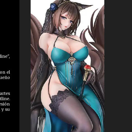
ine",
on el
queño
artes
line.
esión
 y su