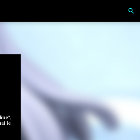
line
",
ai le