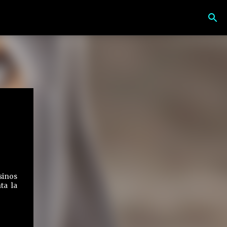
sinos
ta la