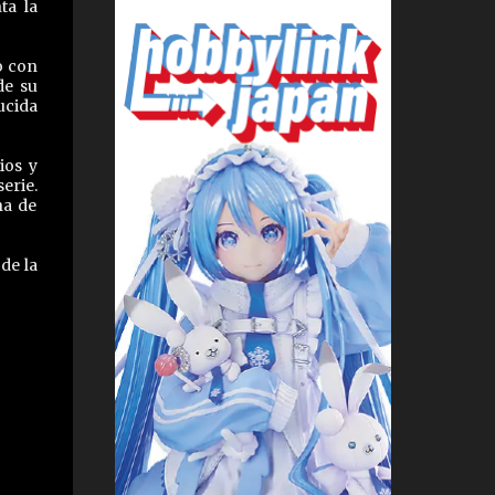
ta la
o con
de su
ucida
ios y
erie.
na de
de la