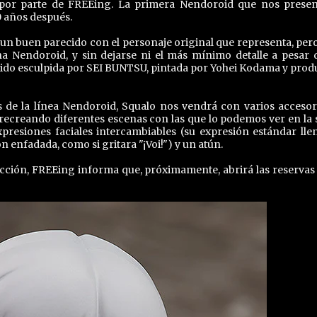
, por parte de FREEing. La primera Nendoroid que nos presen
0 años después.
 un buen parecido con el personaje original que representa, per
na Nendoroid, y sin dejarse ni el más mínimo detalle a pesar 
 sido esculpida por SEI BUNTSU, pintada por Yohei Kodama y prod
s de la línea Nendoroid, Squalo nos vendrá con varios accesor
recreando diferentes escenas con las que lo podemos ver en la s
presiones faciales intercambiables (su expresión estándar lle
 enfadada, como si gritara "¡Voi!") y un atún.
lección, FREEing informa que, próximamente, abrirá las reservas 