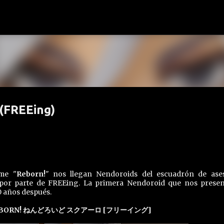
Ir al contenido principal
(FREEing)
ime "
Reborn!
" nos llegan Nendoroids del escuadrón de ase
, por parte de FREEing. La primera Nendoroid que nos presen
0 años después.
ORN! ねんどろいど スクアーロ [フリーイング]