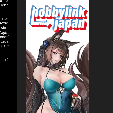
on el
queño
artes
erie.
esión
Night
ntrol
de la
parte
itirá