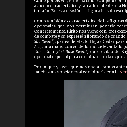
Como podéis ver, Kirito ha sido esculpido con u
aspecto característico y tan adorable de una Ne
tamaño. En esta ocasión, la figura ha sido esc
Como también es característico de las figuras d
opcionales que nos permitirán ponerlo recr
Concretamente, Kirito nos viene con: tres expr
de combate y su expresión llorando de cuando pe
Sky Sword
), partes de efecto Gigas Cedar para 
Art
), una mano con su dedo índice levantado pa
Rosa Roja (
Red-Rose Sword
) que recibió de E
opcional especial para combinar con la expres
Por lo que ya veis que nos encontramos ante 
muchas más opciones al combinarla con la
Nen