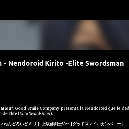
Ir al contenido principal
n - Nendoroid Kirito -Elite Swordsman
zation
", Good Smile Company presenta la Nendoroid que le ded
de Élite (
Elite Swordsman
).
ねんどろいど キリト 上級修剣士Ver. [グッドスマイルカンパニー]