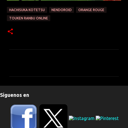
HACHISUKA KOTETSU
NENDOROID
ORANGE ROUGE
TOUKEN RANBU ONLINE
C
o
m
e
n
Síguenos en
t
a
r
i