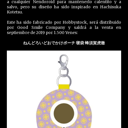
a cualquier Nendoroid para mantenerlo calentito y a
salvo, pero su diseño ha sido inspirado en Hachisuka
Kotetsu.
Este ha sido fabricado por Hobbystock, será distribuido
por Good Smile Company y saldrá a la venta en
septiembre de 2019 por 1.500 Yenes:
ねんどろいどおでかけポーチ 寝袋 蜂須賀虎徹