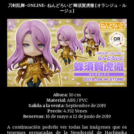
刀剣乱舞-ONLINE- ねんどろいど 蜂須賀虎徹 [オランジュ・ル
ージュ]
Altura:
10 cm
Material:
ABS / PVC
Salida a la venta:
Septiembre de 2019
Precio:
4.352 Yenes
Reservas:
16 de mayo a 12 de junio de 2019
A continuación podréis ver todas las imágenes que os
tenemos preparadas de la Nendoroid de Hachisuka