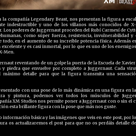
la compañía Legendary Beast, nos presentan la figura a escal
nte indestructible y uno de los villanos más conocidos de X
r. Los poderes de Juggernaut proceden del Rubí Carmesí de Cytt
humanas, como súper fuerza, resistencia, invulnerabilidad y 
e todo, en el aumento de su increíble potencia física. Además es
 excelente y es casi inmortal, por lo que es uno de los enemigo
 X-Men.
ernaut reventando de un golpe la puerta de la Escuela de Xavier
 y piedra que envuelve por completo a Juggernaut. Cada viru
l máximo detalle para que la figura transmita una sensaci
resentado con una pose de lo más dinámica en una figura en la
ltura y pintura, podemos ver todos los músculos de Jugge
pañía XM Studios nos permite poner a Juggernaut con o sin el c
ón esta brillante figura con la pose que más nos guste.
información básica y las imágenes que veis en este post, por lo
ura os actualizaremos el post para que no os perdáis detalle de