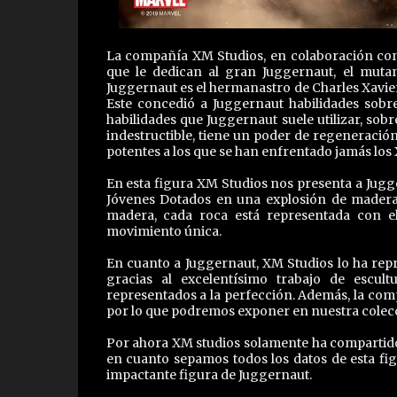
La compañía XM Studios, en colaboración con 
que le dedican al gran Juggernaut, el muta
Juggernaut es el hermanastro de Charles Xavie
Este concedió a Juggernaut habilidades sobre
habilidades que Juggernaut suele utilizar, sobr
indestructible, tiene un poder de regeneración
potentes a los que se han enfrentado jamás los
En esta figura XM Studios nos presenta a Jugg
Jóvenes Dotados en una explosión de madera
madera, cada roca está representada con e
movimiento única.
En cuanto a Juggernaut, XM Studios lo ha rep
gracias al excelentísimo trabajo de escu
representados a la perfección. Además, la com
por lo que podremos exponer en nuestra colecci
Por ahora XM studios solamente ha compartido 
en cuanto sepamos todos los datos de esta fig
impactante figura de Juggernaut.