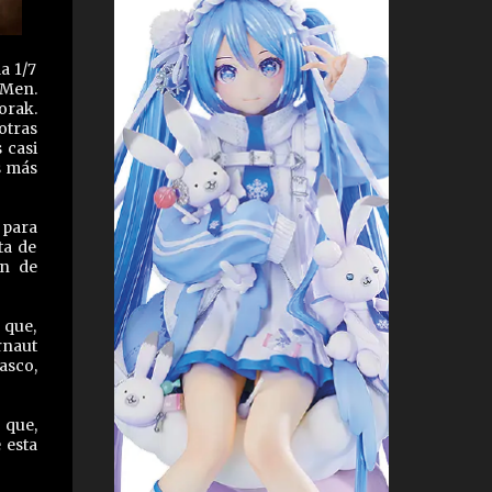
a 1/7
-Men.
orak.
otras
 casi
s más
 para
ta de
ón de
 que,
rnaut
asco,
 que,
 esta