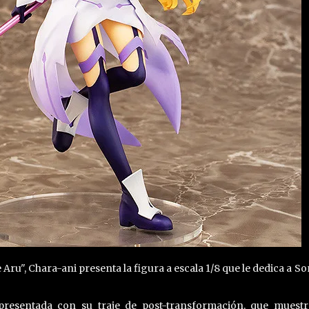
Aru", Chara-ani presenta la figura a escala 1/8 que le dedica a S
representada con su traje de post-transformación, que muest