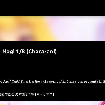
Ir al contenido principal
 Nogi 1/8 (Chara-ani)
de Aru
" (
Yuki Yuna is a Hero
), la compañía Chara-ani presenta la f
者である 乃木園子 1/8 [キャラアニ]