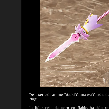
De la serie de anime "Yuuki Yuuna wa Yuusha de 
Nogi.
La líder relajada, pero confiable, ha sido 