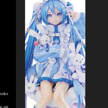
onoko
ra un