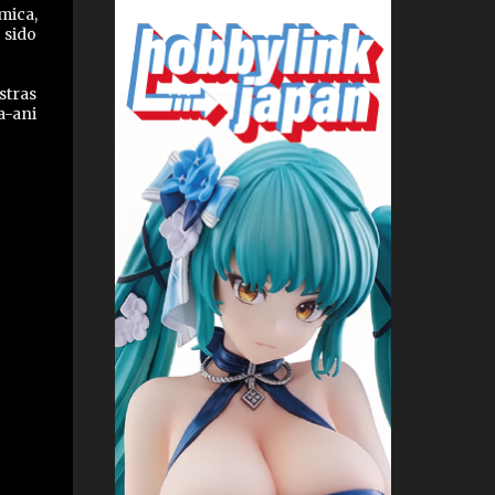
mica,
 sido
stras
a-ani