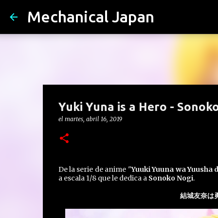
Mechanical Japan
Yuki Yuna is a Hero - Sonoko
el
martes, abril 16, 2019
De la serie de anime "
Yuuki Yuuna wa Yuusha 
a escala 1/8 que le dedica a
Sonoko Nogi
.
結城友奈は勇