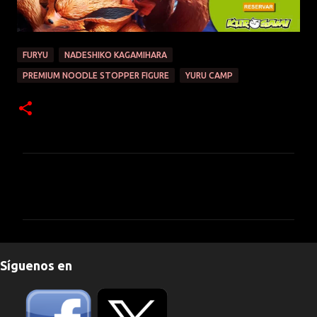
FURYU
NADESHIKO KAGAMIHARA
PREMIUM NOODLE STOPPER FIGURE
YURU CAMP
C
o
m
e
n
Síguenos en
t
a
r