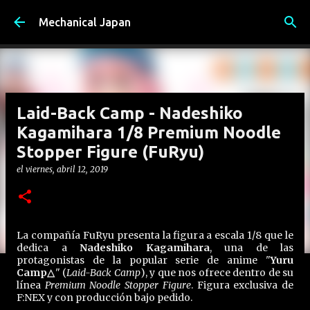
Ir al contenido principal
Mechanical Japan
Laid-Back Camp - Nadeshiko
Kagamihara 1/8 Premium Noodle
Stopper Figure (FuRyu)
el
viernes, abril 12, 2019
La compañía FuRyu presenta la figura a escala 1/8 que le
dedica a
Nadeshiko Kagamihara
, una de las
protagonistas de la popular serie de anime "
Yuru
Camp△
" (
Laid-Back Camp
), y que nos ofrece dentro de su
línea
Premium Noodle Stopper Figure
. Figura exclusiva de
F:NEX y con producción bajo pedido.