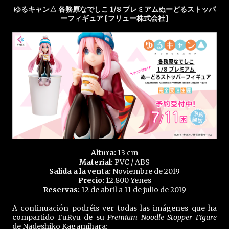
ゆるキャン△ 各務原なでしこ 1/8 プレミアムぬーどるストッパ
ーフィギュア [フリュー株式会社]
Altura:
13 cm
Material:
PVC / ABS
Salida a la venta:
Noviembre de 2019
Precio:
12.800 Yenes
Reservas:
12 de abril a 11 de julio de 2019
A continuación podréis ver todas las imágenes que ha
compartido FuRyu de su
Premium Noodle Stopper Figure
de Nadeshiko Kagamihara: