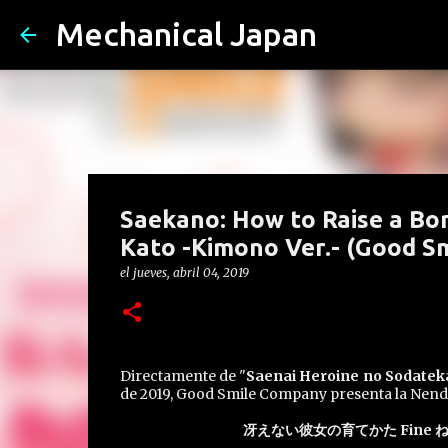
Mechanical Japan
Saekano: How to Raise a Bor
Kato -Kimono Ver.- (Good S
el
jueves, abril 04, 2019
Directamente de "
Saenai Heroine no Sodatek
de 2019, Good Smile Company presenta la Nendo
冴えない彼女の育てかた Fine 