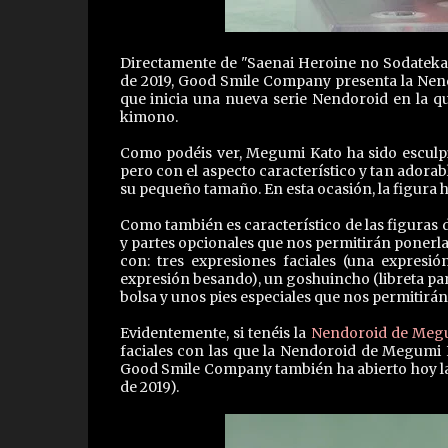
Directamente de "Saenai Heroine no Sodatekata
de 2019, Good Smile Company presenta la Nen
que inicia una nueva serie Nendoroid en la 
kimono.
Como podéis ver, Megumi Kato ha sido esculpi
pero con el aspecto característico y tan adorab
su pequeño tamaño. En esta ocasión, la figura 
Como también es característico de las figuras
y partes opcionales que nos permitirán poner
con: tres expresiones faciales (una expresió
expresión besando), un goshuincho (libreta para
bolsa y unos pies especiales que nos permitirán 
Evidentemente, si tenéis la
Nendoroid de Meg
faciales con las que la Nendoroid de Megumi K
Good Smile Company también ha abierto hoy las 
de 2019).