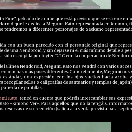
 Fine", película de anime que está previsto que se estrene en 
doroid que le dedica a Megumi Kato representada en kimono, f
que tendremos a diferentes personajes de Saekano representad
da con un buen parecido con el personaje original que repres
le de una Nendoroid, y sin dejarse ni el más mínimo detalle a pes
ha sido esculpida por toytec D.T.C con la cooperación de Nendoro
 de la línea Nendoroid, Megumi Kato nos vendrá con varios acces
la en muchas más poses diferentes. Concretamente, Megumi nos 
n estándar, una expresión con los ojos vueltos hacia arriba 
 recopilar sellos o caligrafías de santuarios y templos de Japón)
ponerla de puntillas.
umi Kato
, tened en cuenta que podréis intercambiar sus expres
ato -Kimono Ver.-. Para aquellos que no la tengáis, informaro
reservas de su reedición (salida a la venta prevista para septi