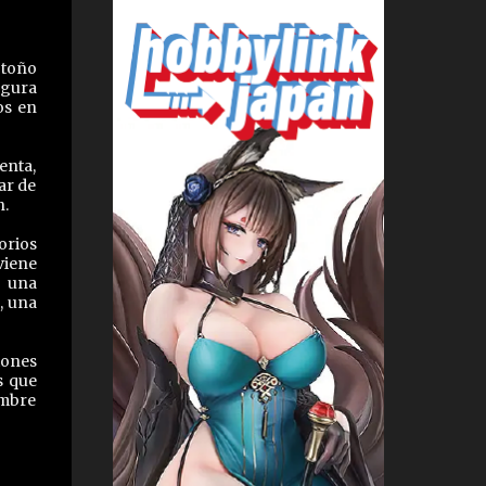
otoño
igura
os en
enta,
ar de
n.
orios
viene
y una
, una
iones
s que
embre