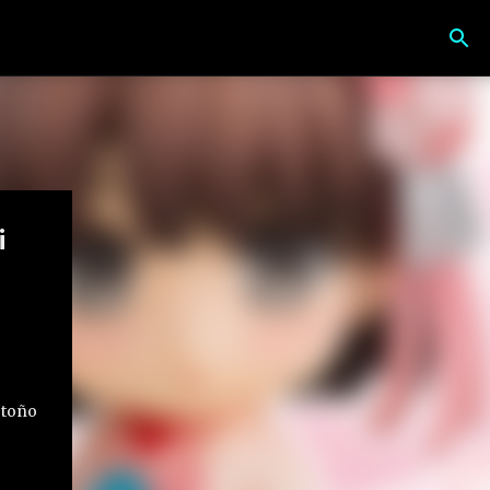
i
otoño