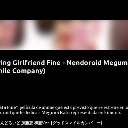
Ir al contenido principal
ing Girlfriend Fine - Nendoroid Megum
mile Company)
ata Fine
", película de anime que está previsto que se estrene en 
roid que le dedica a
Megumi Kato
representada en kimono.
ねんどろいど 加藤恵 和服Ver. [グッドスマイルカンパニー]