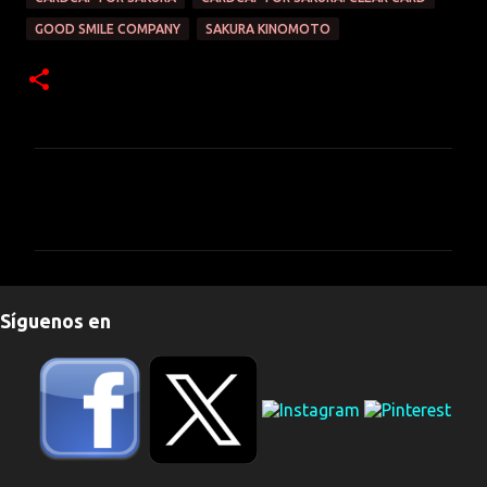
GOOD SMILE COMPANY
SAKURA KINOMOTO
C
o
m
e
n
Síguenos en
t
a
r
i
o
s