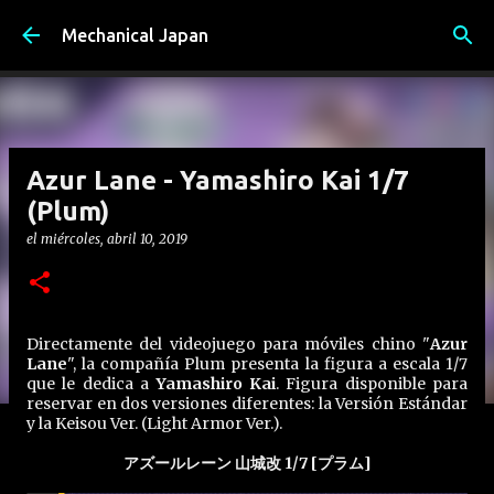
Ir al contenido principal
Mechanical Japan
Azur Lane - Yamashiro Kai 1/7
(Plum)
el
miércoles, abril 10, 2019
Directamente del videojuego para móviles chino "
Azur
Lane
", la compañía Plum presenta la figura a escala 1/7
que le dedica a
Yamashiro Kai
. Figura disponible para
reservar en dos versiones diferentes: la Versión Estándar
y la Keisou Ver. (Light Armor Ver.).
アズールレーン 山城改 1/7 [プラム]