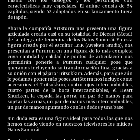
mismo con los diálogos y los personajes con
características muy especiales. El anime consta de 54
capítulos, siendo 52 adaptados en su lanzamiento fuera
de Japón.
Ahora la compañía ArtStorm nos presenta una figura
articulada creada casi en su totalidad de Diecast (Metal)
de la integrante femenina de los Gatos Samurái. En esta
figura creada por el escultor Lu.K (Aweken Studio), nos
presentan a Pururun en una figura de lo más completa
cuya cantidad y calidad de puntos de articulación nos
permitirán ponerle a Pururun cualquier pose que
queramos incluyendo su transformación final gracias a
su unión con el pájaro Tritsukkun. Además, para que aún
le podamos poner más poses, ArtStorm nos incluye como
accesorios: el Tritsukkun, cuatro ojos intercambiables,
cuatro partes de la boca intercambiables, el Heart
Shuriken, la espada, las porra, un par de manos para
sujetar las armas, un par de manos más intercambiables,
un par de manos apuntando con los dedos y una base.
Sin duda esta es una figura ideal para todos los que nos
hemos criado viendo en nuestros televisores los míticos
Gatos Samurái.