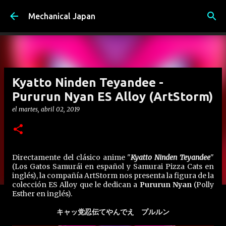
Ir al contenido principal
Mechanical Japan
Kyatto Ninden Teyandee -
Pururun Nyan ES Alloy (ArtStorm)
el
martes, abril 02, 2019
Directamente del clásico anime "
Kyatto Ninden Teyandee
"
(Los Gatos Samurái en español y Samurai Pizza Cats en
inglés), la compañía ArtStorm nos presenta la figura de la
colección ES Alloy que le dedican a
Pururun Nyan
(Polly
Esther en inglés).
キャッ党忍伝てやんでえ プルルン