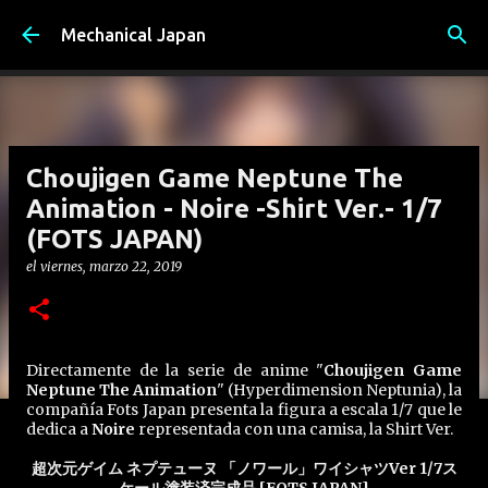
Ir al contenido principal
Mechanical Japan
Choujigen Game Neptune The
Animation - Noire -Shirt Ver.- 1/7
(FOTS JAPAN)
el
viernes, marzo 22, 2019
Directamente de la serie de anime "
Choujigen Game
Neptune The Animation
" (Hyperdimension Neptunia), la
compañía Fots Japan presenta la figura a escala 1/7 que le
dedica a
Noire
representada con una camisa, la Shirt Ver.
超次元ゲイム ネプテューヌ 「ノワール」ワイシャツVer 1/7ス