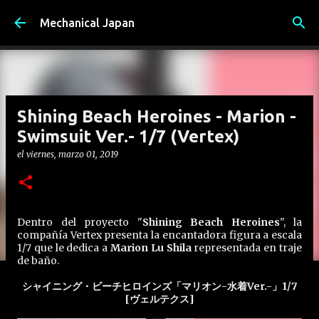
Ir al contenido principal
Mechanical Japan
Shining Beach Heroines - Marion -
Swimsuit Ver.- 1/7 (Vertex)
el
viernes, marzo 01, 2019
Dentro del proyecto "
Shining Beach Heroines
", la
compañía Vertex presenta la encantadora figura a escala
1/7 que le dedica a
Marion Lu Shila
representada en traje
de baño.
シャイニング・ビーチヒロインズ「マリオン-水着Ver.-」1/7
[ヴェルテクス]