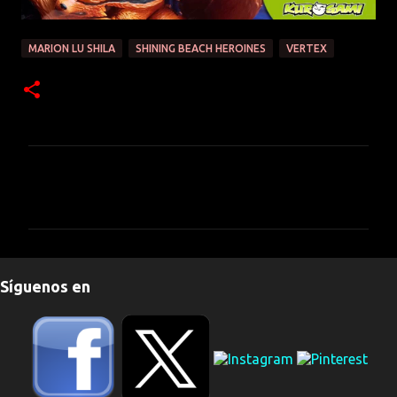
MARION LU SHILA
SHINING BEACH HEROINES
VERTEX
C
o
m
e
n
Síguenos en
t
a
r
i
o