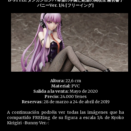
B-STYLE ダンガンロンパ 希望の学園と絶望の高校生 霧切響子
バニーVer. 1/4 [フリーイング]
Altura:
22,6 cm
Material:
PVC
Salida a la venta:
Mayo de 2020
Precio:
24.000 Yenes
Reservas:
28 de marzo a 24 de abril de 2019
A continuación podréis ver todas las imágenes que ha
compartido FREEing de su figura a escala 1/4 de Kyoko
Kirigiri -Bunny Ver.-: