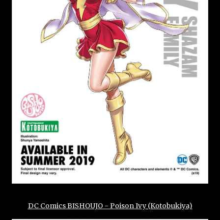
DC Comics BISHOUJO - Poison Ivy (Kotobukiya)