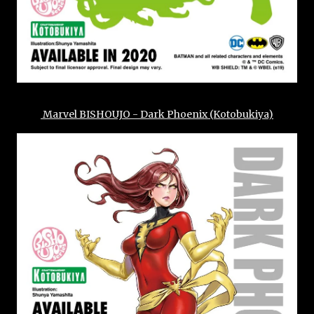
Marvel BISHOUJO - Dark Phoenix (Kotobukiya)