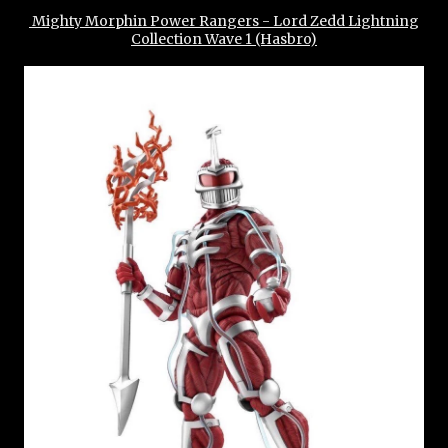
Mighty Morphin Power Rangers - Lord Zedd Lightning
Collection Wave 1 (Hasbro)