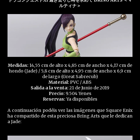
ドラゴンクエストXI 過ぎ去りし時を求めて BRING ARTS ＜マ
ルティナ＞
Medidas:
14,55 cm de alto x 4,85 cm de ancho x 4,17 cm de
hondo (Jade) / 5,8 cm de alto x 4,95 cm de ancho x 6,9 cm
de largo (Great Sabrecub)
Material:
PVC / ABS
Salida a la venta:
21 de Junio de 2019
Precio:
9.504 Yenes
Reservas:
Ya disponibles
A continuación podéis ver las imágenes que Square Enix
ha compartido de esta preciosa Bring Arts que le dedican
a Jade: