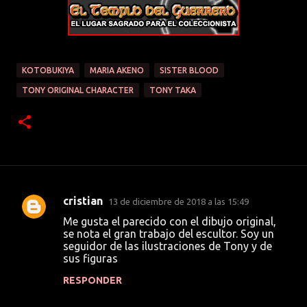
KOTOBUKIYA
MARIA AKENO
SISTER BLOOD
TONY ORIGINAL CHARACTER
TONY TAKA
cristian
13 de diciembre de 2018 a las 15:49
C
Me gusta el parecido con el dibujo original,
o
se nota el gran trabajo del escultor. Soy un
seguidor de las ilustraciones de Tony y de
m
sus figuras
e
RESPONDER
n
t