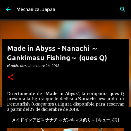
Ir al contenido principal
Mechanical Japan
Made in Abyss - Nanachi ～
Gankimasu Fishing～ (ques Q)
el
miércoles, diciembre 26, 2018
Directamente de "
Made in Abyss
", la compañía ques Q
presenta la figura que le dedica a
Nanachi
pescando un
Demonfish (
Gangimasu
). Figura disponible para reservar
a partir del 27 de diciembre de 2018.
メイドインアビス ナナチ ～ガンキマス釣り～ [キューズQ]