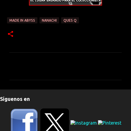
MADE IN ABYSS
NANACHI
QUES Q
C
o
m
e
n
Síguenos en
t
a
r
i