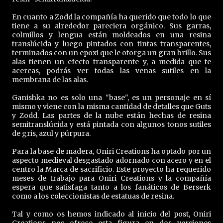
En cuanto a Zodd la compañía ha querido que todo lo que
tiene a su alrededor pareciera orgánico. Sus garras,
colmillos y lengua están moldeados en una resina
translúcida y luego pintados con tintas transparentes,
terminados con un epoxi que le otorga un gran brillo. Sus
alas tienen un efecto transparente y, a medida que te
acercas, podrás ver todas las venas sutiles en la
membrana de las alas.
Ganishka no es solo una "base", es un personaje en sí
mismo y viene con la misma cantidad de detalles que Guts
y Zodd. Las partes de la nube están hechas de resina
semitranslúcida y está pintada con algunos tonos sutiles
de gris, azul y púrpura.
Para la base de madera, Oniri Creations ha optado por un
aspecto medieval desgastado adornado con acero y en el
centro la Marca de sacrificio. Este proyecto ha requerido
meses de trabajo para Oniri Creations y la compañía
espera que satisfaga tanto a los fanáticos de Berserk
como a los coleccionistas de estatuas de resina.
Tal y como os hemos indicado al inicio del post, Oniri