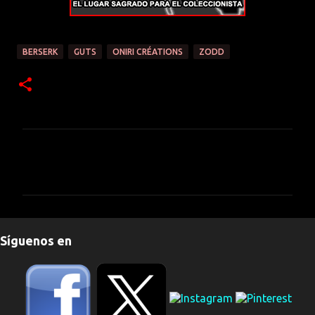
BERSERK
GUTS
ONIRI CRÉATIONS
ZODD
C
o
m
e
n
Síguenos en
t
a
r
i