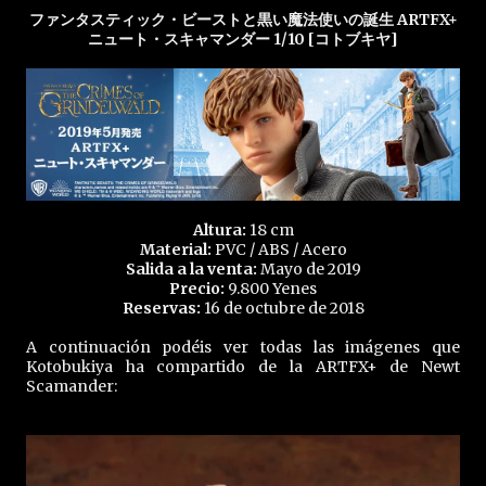
ファンタスティック・ビーストと黒い魔法使いの誕生 ARTFX+
ニュート・スキャマンダー 1/10 [コトブキヤ]
Altura:
18 cm
Material:
PVC / ABS / Acero
Salida a la venta:
Mayo de 2019
Precio:
9.800 Yenes
Reservas:
16 de octubre de 2018
A continuación podéis ver todas las imágenes que
Kotobukiya ha compartido de la ARTFX+ de Newt
Scamander: