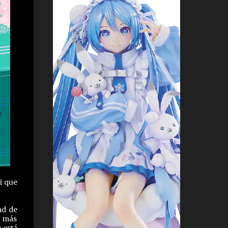
i que
ad de
o más
 está