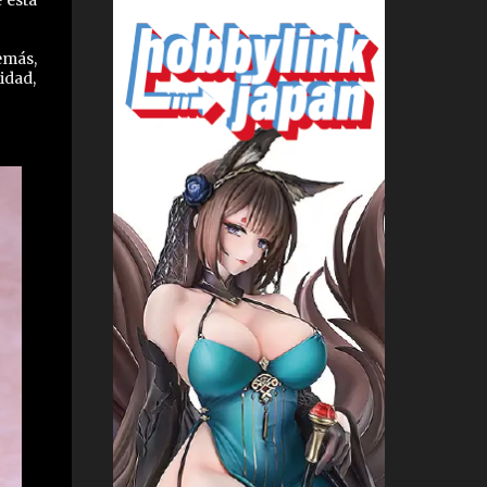
emás,
idad,