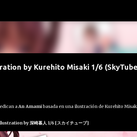
Ir al contenido principal
ration by Kurehito Misaki 1/6 (SkyTube
dedican a
An Amami
basada en una ilustración de Kurehito Misak
ustration by 深崎暮人 1/6 [スカイチューブ]