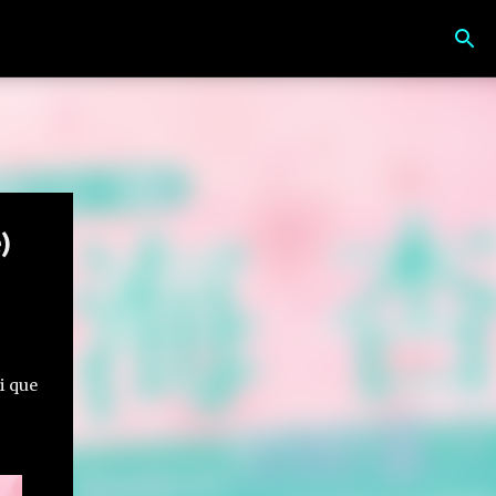
)
i que