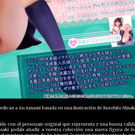
 dedican a An Amami basada en una ilustración de Kurehito Misak
do con el personaje original que representa y una buena calid
isaki podáis añadir a vuestra colección una nueva figura de l
n el precioso cuerpo de An Amami, lo perfectamente recreado que