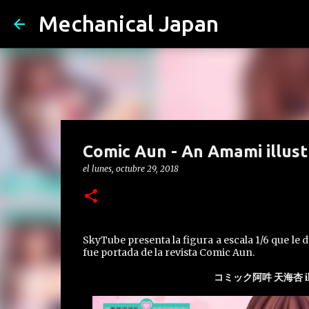
Mechanical Japan
Comic Aun - An Amami illust
el
lunes, octubre 29, 2018
SkyTube presenta la figura a escala 1/6 que le 
fue portada de la revista Comic Aun.
コミック阿吽 天海杏 ill