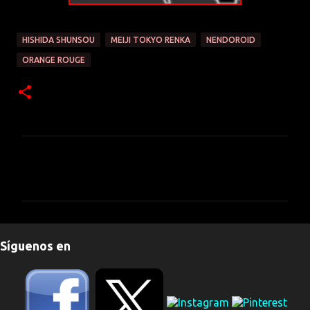
HISHIDA SHUNSOU
MEIJI TOKYO RENKA
NENDOROID
ORANGE ROUGE
C
o
m
e
n
Síguenos en
t
a
r