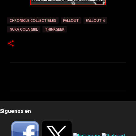
CHRONICLE COLLECTIBLES
FALLOUT
FALLOUT 4
NUKA COLA GIRL
THINKGEEK
C
o
m
e
n
Síguenos en
t
a
r