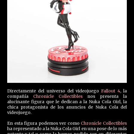
Directamente del universo del videojuego
Fallout 4
, la
compañía
Chronicle Collectibles
nos presenta la
alucinante figura que le dedican a la Nuka Cola Girl, la
chica protagonista de los anuncios de Nuka Cola del
videojuego.
En esta figura podemos ver como
Chronicle Collectibles
ha representado a la Nuka Cola Girl en una pose de lo más