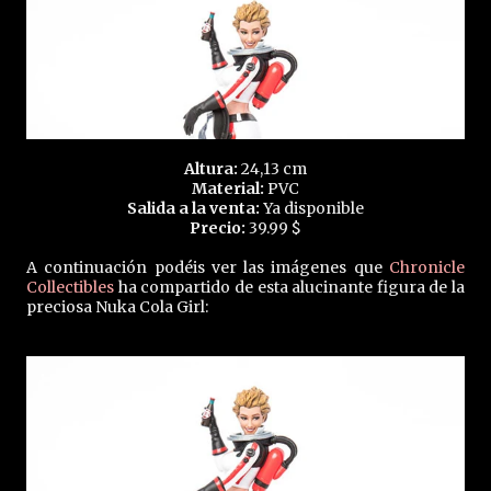
Altura:
24,13 cm
Material:
PVC
Salida a la venta:
Ya disponible
Precio:
39.99 $
A continuación podéis ver las imágenes que
Chronicle
Collectibles
ha compartido de esta alucinante figura de la
preciosa Nuka Cola Girl: