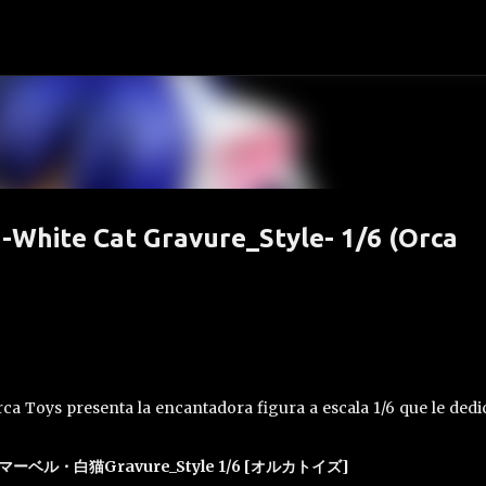
Ir al contenido principal
-White Cat Gravure_Style- 1/6 (Orca
rca Toys presenta la encantadora figura a escala 1/6 que le dedi
マーベル・白猫Gravure_Style 1/6 [オルカトイズ]