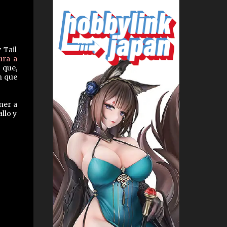
 Tail
ura a
 que,
n que
ner a
llo y