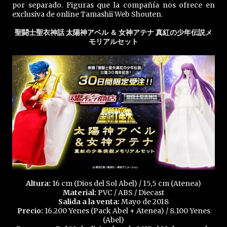
por separado. Figuras que la compañía nos ofrece en
exclusiva de online Tamashii Web Shouten.
聖闘士聖衣神話 太陽神アベル ＆ 女神アテナ 真紅の少年伝説メ
モリアルセット
Altura:
16 cm (Dios del Sol Abel) / 15,5 cm (Atenea)
Material:
PVC / ABS / Diecast
Salida a la venta:
Mayo de 2018
Precio:
16.200 Yenes (Pack Abel + Atenea) / 8.100 Yenes
(Abel)