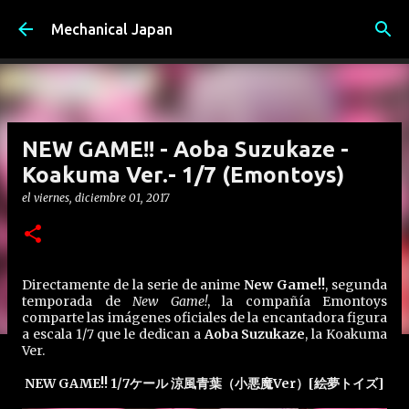
Ir al contenido principal
Mechanical Japan
NEW GAME!! - Aoba Suzukaze -
Koakuma Ver.- 1/7 (Emontoys)
el
viernes, diciembre 01, 2017
Directamente de la serie de anime
New Game!!
, segunda
temporada de
New Game!
, la compañía Emontoys
comparte las imágenes oficiales de la encantadora figura
a escala 1/7 que le dedican a
Aoba Suzukaze
, la Koakuma
Ver.
NEW GAME!! 1/7ケール 涼風青葉（小悪魔Ver）[絵夢トイズ]