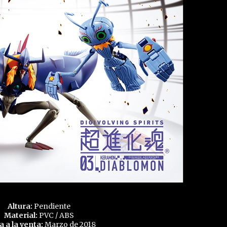
Altura:
Pendiente
Material:
PVC / ABS
a a la venta:
Marzo de 2018