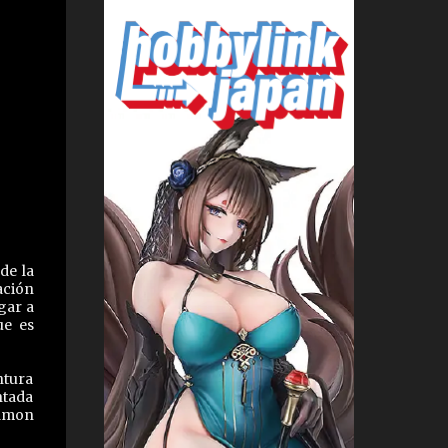
de la
ación
gar a
ue es
ntura
ntada
ramon