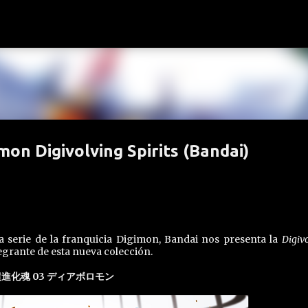
Ir al contenido principal
on Digivolving Spirits (Bandai)
a serie de la franquicia Digimon, Bandai nos presenta la
Digiv
ntegrante de esta nueva colección.
進化魂 03 ディアボロモン