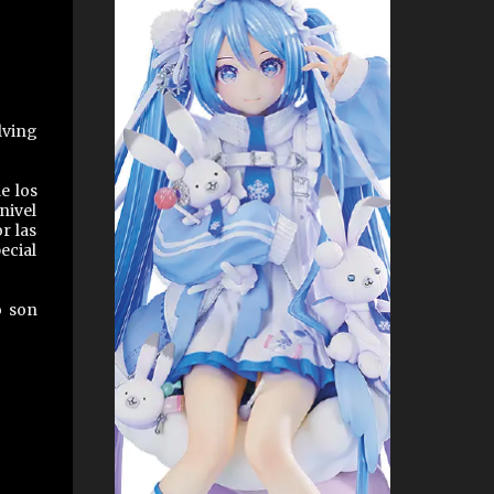
lving
e los
nivel
r las
ecial
o son