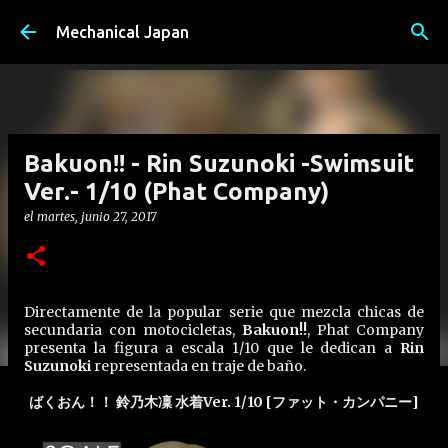
Ir al contenido principal
Mechanical Japan
Bakuon!! - Rin Suzunoki -Swimsuit
Ver.- 1/10 (Phat Company)
el
martes, junio 27, 2017
Directamente de la popular serie que mezcla chicas de
secundaria con motocicletas,
Bakuon!!
, Phat Company
presenta la figura a escala 1/10 que le dedican a
Rin
Suzunoki
representada en traje de baño.
ばくおん！！ 鈴乃木凜 水着Ver. 1/10 [ファット・カンパニー]