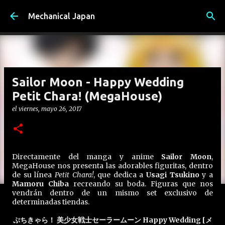
Ir al contenido principal
Mechanical Japan
Sailor Moon - Happy Wedding
Petit Chara! (MegaHouse)
el
viernes, mayo 26, 2017
Directamente del manga y anime
Sailor Moon
,
MegaHouse nos presenta las adorables figuritas, dentro
de su línea
Petit Chara!
, que dedica a
Usagi Tsukino
y a
Mamoru Chiba
recreando su boda. Figuras que nos
vendrán dentro de un mismo set exclusivo de
determinadas tiendas.
ぷちきゃら！ 美少女戦士セーラームーン Happy Wedding [メ