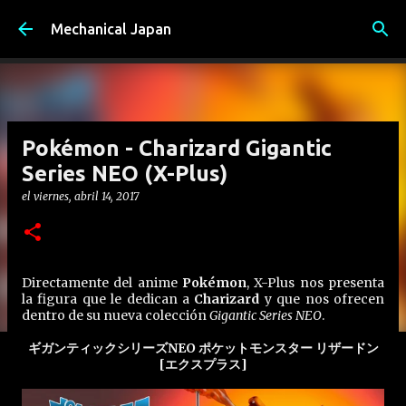
Ir al contenido principal
Mechanical Japan
Pokémon - Charizard Gigantic
Series NEO (X-Plus)
el
viernes, abril 14, 2017
Directamente del anime
Pokémon
, X-Plus nos presenta
la figura que le dedican a
Charizard
y que nos ofrecen
dentro de su nueva colección
Gigantic Series NEO
.
ギガンティックシリーズNEO ポケットモンスター リザードン
[エクスプラス]