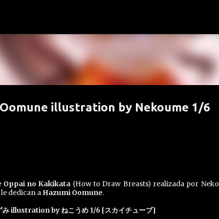
Ir al contenido principal
 Oomune illustration by Nekoume 1/6
e
Oppai no Kakikata
(How to Draw Breasts) realizada por Nek
 le dedican a
Hazumi Oomune
.
llustration by ねこうめ 1/6 [スカイチューブ]