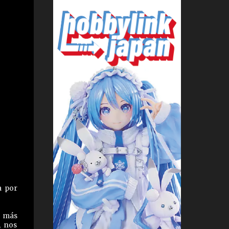
a por
l más
, nos