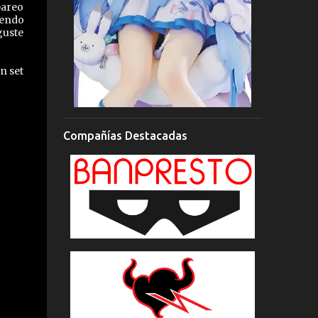
pareo
iendo
guste
n set
Compañías Destacadas